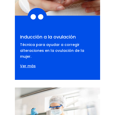

Inducción a la ovulación
Técnica para ayudar a corregir
alteraciones en la ovulación de la
mujer.
Ver más