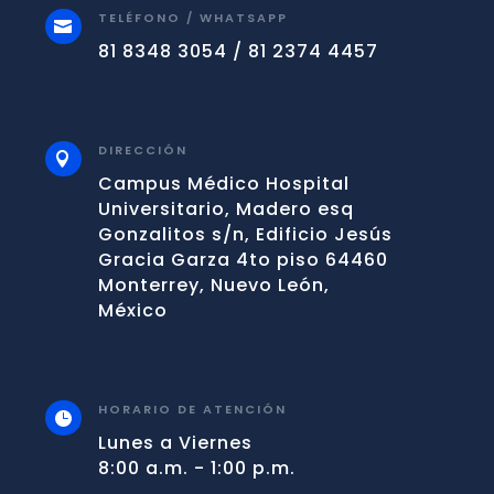
TELÉFONO / WHATSAPP

81 8348 3054 / 81 2374 4457
DIRECCIÓN

Campus Médico Hospital
Universitario, Madero esq
Gonzalitos s/n, Edificio Jesús
Gracia Garza 4to piso 64460
Monterrey, Nuevo León,
México
HORARIO DE ATENCIÓN

Lunes a Viernes
8:00 a.m. - 1:00 p.m.