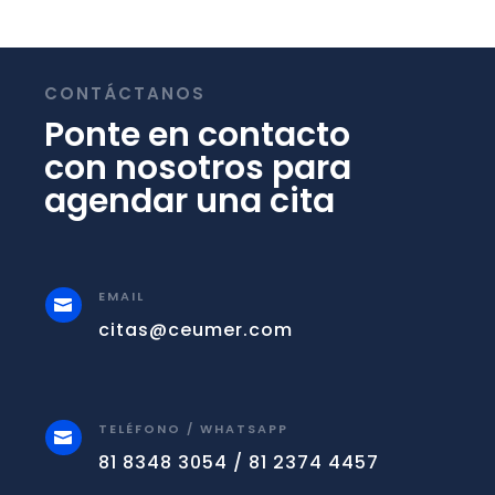
CONTÁCTANOS
Ponte en contacto
con nosotros para
agendar una cita
EMAIL

citas@ceumer.com
TELÉFONO / WHATSAPP

81 8348 3054 / 81 2374 4457