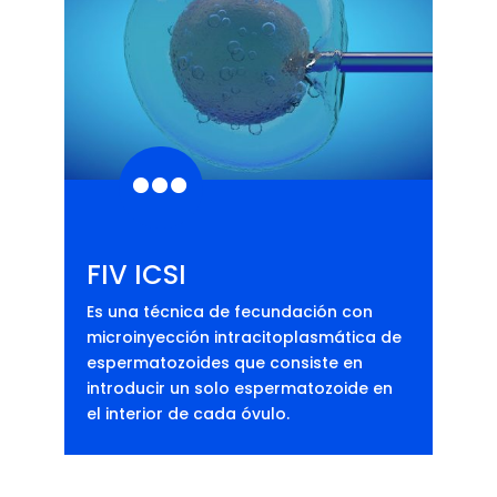

FIV ICSI
Es una técnica de fecundación con
microinyección intracitoplasmática de
espermatozoides que consiste en
introducir un solo espermatozoide en
el interior de cada óvulo.