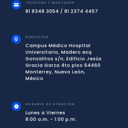
TELÉFONO / WHATSAPP

81 8348 3054 / 81 2374 4457
DIRECCIÓN

Campus Médico Hospital
Universitario, Madero esq
Gonzalitos s/n, Edificio Jesús
Gracia Garza 4to piso 64460
Monterrey, Nuevo León,
México
HORARIO DE ATENCIÓN

Lunes a Viernes
8:00 a.m. - 1:00 p.m.