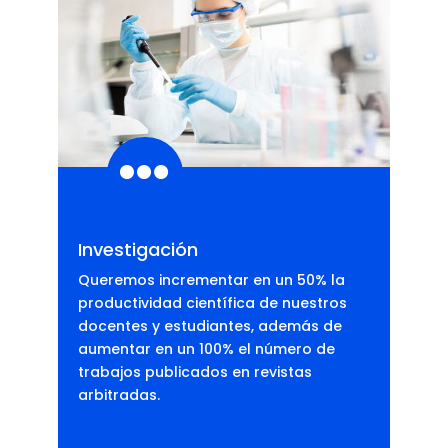

Investigación
Queremos incrementar en un 50% la
productividad científica de nuestros
docentes y estudiantes, además de
aumentar en un 100% el número de
trabajos publicados en revistas
arbitradas.