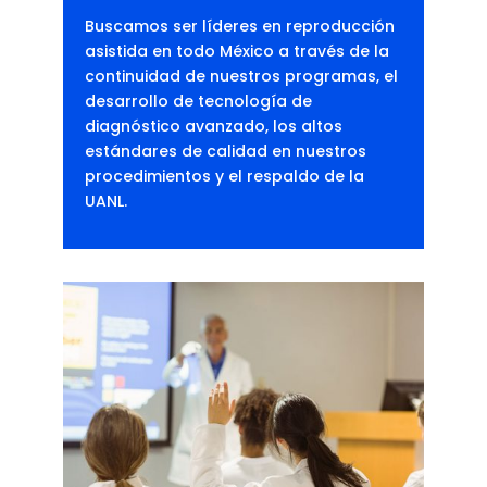
Buscamos ser líderes en reproducción
asistida en todo México a través de la
continuidad de nuestros programas, el
desarrollo de tecnología de
diagnóstico avanzado, los altos
estándares de calidad en nuestros
procedimientos y el respaldo de la
UANL.